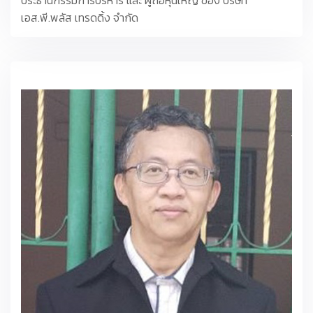
เอส.พี.พลัส เทรดดิ้ง จำกัด