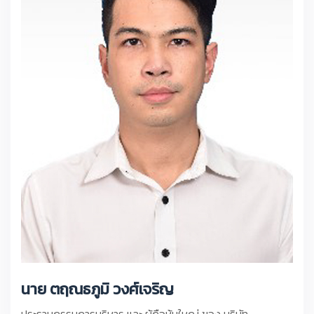
นาย ตฤณธภูมิ วงศ์เจริญ
ประธานกรรมการบริหาร และ ผู้ถือหุ้นใหญ่ ของ บริษัท